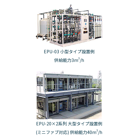
EPU-03 小型タイプ設置例
3
供給能力3m
/h
EPU-20×2系列 大型タイプ設置例
3
(ミニファブ対応) 供給能力40m
/h