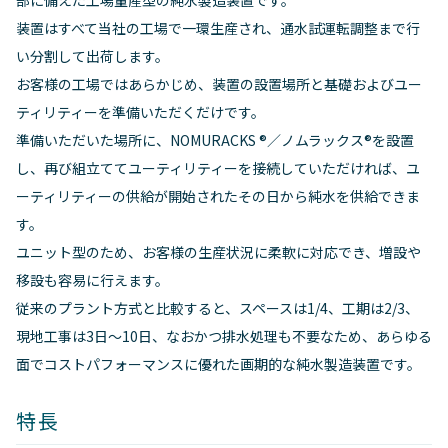
部に備えた工場量産型の純水製造装置です。
装置はすべて当社の工場で一環生産され、通水試運転調整まで行
い分割して出荷します。
お客様の工場ではあらかじめ、装置の設置場所と基礎およびユー
ティリティーを準備いただくだけです。
準備いただいた場所に、NOMURACKS ®／ノムラックス®を設置
し、再び組立ててユーティリティーを接続していただければ、ユ
ーティリティーの供給が開始されたその日から純水を供給できま
す。
ユニット型のため、お客様の生産状況に柔軟に対応でき、増設や
移設も容易に行えます。
従来のプラント方式と比較すると、スペースは1/4、工期は2/3、
現地工事は3日～10日、なおかつ排水処理も不要なため、あらゆる
面でコストパフォーマンスに優れた画期的な純水製造装置です。
特長