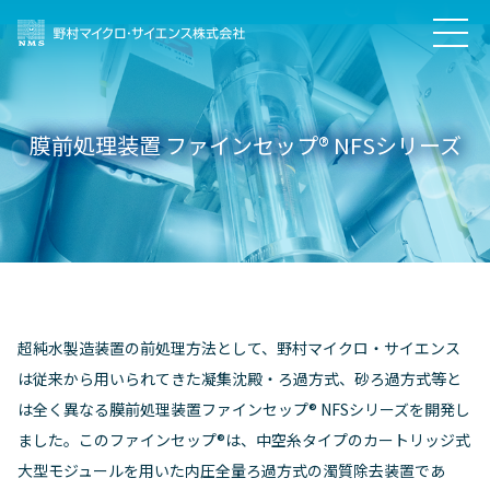
膜前処理装置 ファインセップ® NFSシリーズ
超純水製造装置の前処理方法として、野村マイクロ・サイエンス
は従来から用いられてきた凝集沈殿・ろ過方式、砂ろ過方式等と
は全く異なる膜前処理装置ファインセップ® NFSシリーズを開発し
ました。このファインセップ®は、中空糸タイプのカートリッジ式
大型モジュールを用いた内圧全量ろ過方式の濁質除去装置であ