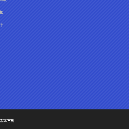
報
率
基本方針